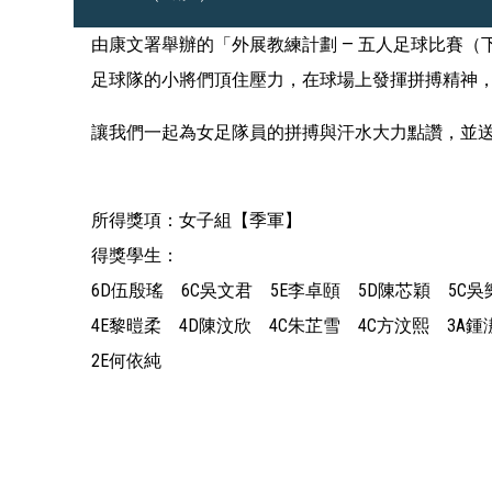
由康文署舉辦的「外展教練計劃 — 五人足球比賽
足球隊的小將們頂住壓力，在球場上發揮拼搏精神
讓我們一起為女足隊員的拼搏與汗水大力點讚，並
所得獎項：女子組【季軍】
得獎學生：
6D伍殷瑤 6C吳文君 5E李卓頤 5D陳芯穎 5C吳
4E黎暟柔 4D陳汶欣 4C朱芷雪 4C方汶熙 3A鍾
2E何依純