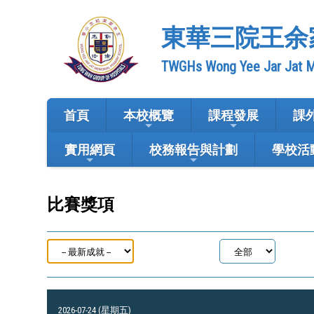
東華三院王余
TWGHs Wong Yee Jar Jat M
首頁
本校概覽
課程發展
課
實用網頁
校務報告與計劃
學校活
比賽獎項
2026-07-24 (星期五)