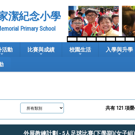
家潔紀念小學
emorial Primary School
外活動
比賽與成績
校園生活
入學與升學
動
共有
121
項榮
外展教練計劃 - 5人足球比賽(下學期)(女子組)