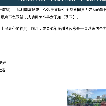
（下學期）」順利圓滿結束。今次賽事吸引全港多間實力強勁的學
，最終不負眾望，成功勇奪小學女子組【季軍】。
送上最衷心的祝賀！同時，亦要誠摯感謝各位家長一直以來的全
樂妍
滶漩