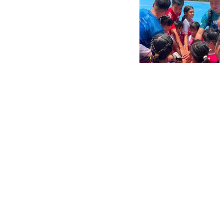
第二屆非遺長衫（旗袍）設計比賽頒獎典禮
未來交通AIoT應用大賽
2025-2026 年度元気寿司第 19 屆全港小學區際排