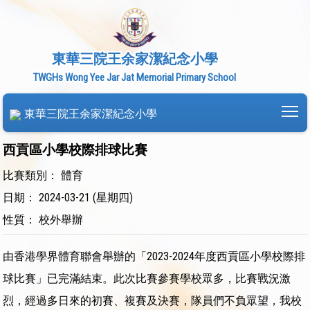
東華三院王余家潔紀念小學
TWGHs Wong Yee Jar Jat Memorial Primary School
To
東華三院王余家潔紀念小學
西貢區小學校際排球比賽
比賽類別： 體育
日期： 2024-03-21 (星期四)
性質： 校外舉辦
由香港學界體育聯會舉辦的「2023-2024年度西貢區小學校際排
球比賽」已完滿結束。此次比賽參賽學校眾多，比賽戰況激
烈，經過多日來的初賽、複賽及決賽，隊員們不負眾望，我校