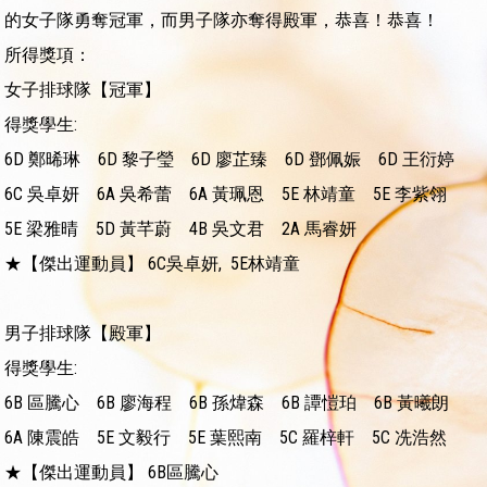
的女子隊勇奪冠軍，而男子隊亦奪得殿軍，恭喜！恭喜！
所得獎項：
女子排球隊【冠軍】
得獎學生:
6D
鄭晞琳 6D
黎子瑩 6D
廖芷臻 6D
鄧佩娠 6D
王衍婷
6C
吳卓妍 6A
吳希蕾 6A
黃珮恩 5E
林靖童 5E
李紫翎
5E
梁雅晴 5D
黃芊蔚 4B
吳文君 2A
馬睿妍
★【傑出運動員】 6C吳卓妍, 5E林靖童
男子排球隊【殿軍】
得獎學生:
6B
區騰心 6B
廖海程 6B
孫煒森 6B
譚愷珀 6B
黃曦朗
6A
陳震皓 5E
文毅行 5E
葉熙南 5C
羅梓軒 5C
冼浩然
★【傑出運動員】 6B區騰心