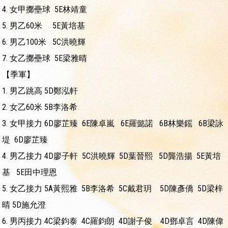
4. 女甲擲壘球 5E林靖童
5. 男乙60米 5E黃培基
6. 男乙100米 5C洪曉輝
7. 女乙擲壘球 5E梁雅晴
【季軍】
1. 男乙跳高 5D鄭泓軒
2. 女乙60米 5B李洛希
3. 女甲接力 6D廖芷臻 6E陳卓嵐 6E羅懿諾 6B林樂鎐 6B梁詠
堤 6D廖芷臻
4. 男乙接力 4D廖子軒 5C洪曉輝 5D葉晉熙 5D龔浩揚 5E黃培
基 5E田中理恩
5. 女乙接力 5A黃熙雅 5B李洛希 5C戴君玥 5D陳彥僑 5D梁梓
晴 5D施允澄
6. 男丙接力 4C梁鈞泰 4C羅鈞朗 4D謝子俊 4D鄧卓言 4D陳偉