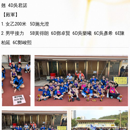
翹 4D吳君諾
【殿軍】
1. 女乙200米 5D施允澄
2. 男甲接力 5B黃得朗 6D鄧卓賢 6D吳樂曦 6C吳彥希 6E陳
柏延 6C鄭峻熙