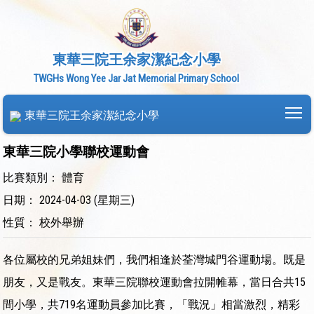
東華三院王余家潔紀念小學
TWGHs Wong Yee Jar Jat Memorial Primary School
To
東華三院王余家潔紀念小學
東華三院小學聯校運動會
比賽類別： 體育
日期： 2024-04-03 (星期三)
性質： 校外舉辦
各位屬校的兄弟姐妹們，我們相逢於荃灣城門谷運動場。既是
朋友，又是戰友。東華三院聯校運動會拉開帷幕，當日合共15
間小學，共719名運動員參加比賽，「戰況」相當激烈，精彩