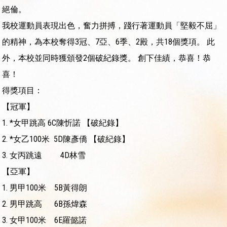
絕倫。
我校運動員表現出色，奮力拼搏，踐行著運動員「堅毅不屈」
的精神，為本校奪得3冠、7亞、6季、2殿，共18個獎項。 此
外，本校並同時獲頒發2個破紀錄獎。 創下佳績，恭喜！恭
喜！
得獎項目：
【冠軍】
1. *女甲跳高 6C陳忻諾 【破紀錄】
2. *女乙100米 5D陳彥僑 【破紀錄】
3. 女丙跳遠 4D林雪
【亞軍】
1. 男甲100米 5B黃得朗
2. 男甲跳高 6B孫煒森
3. 女甲100米 6E羅懿諾