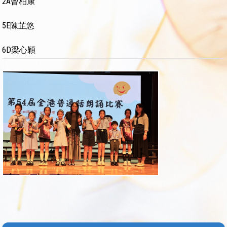
2A曾柏康
5E陳芷悠
6D梁心穎