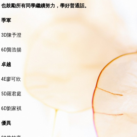
也鼓勵所有同學繼續努力，學好普通話。
季軍
3D陳予澄
6D龔浩揚
卓越
4E廖可欣
5D羅君庭
6D劉家褀
優異