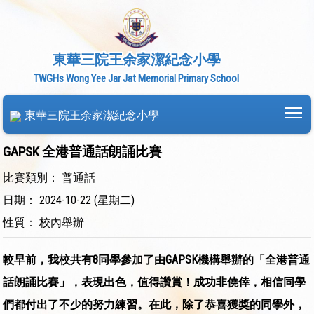
東華三院王余家潔紀念小學
TWGHs Wong Yee Jar Jat Memorial Primary School
To
東華三院王余家潔紀念小學
GAPSK 全港普通話朗誦比賽
比賽類別： 普通話
日期： 2024-10-22 (星期二)
性質： 校內舉辦
較早前，我校共有8同學參加了由GAPSK機構舉辦的「全港普通
話朗誦比賽」，表現出色，值得讚賞！成功非僥倖，相信同學
們都付出了不少的努力練習。在此，除了恭喜獲獎的同學外，