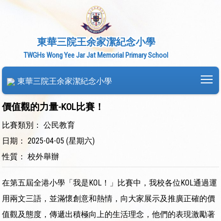
東華三院王余家潔紀念小學
TWGHs Wong Yee Jar Jat Memorial Primary School
To
東華三院王余家潔紀念小學
價值觀的力量-KOL比賽！
比賽類別： 公民教育
日期： 2025-04-05 (星期六)
性質： 校外舉辦
在第五屆全港小學「我是KOL！」比賽中，我校各位KOL通過運
用兩文三語，並滿懷創意和熱情，向大家展示及推廣正確的價
值觀及態度，傳遞出積極向上的生活理念，他們的表現激勵著