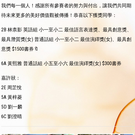
我們每一個人！感謝所有參賽者的努力與付出，讓我們共同期
待未來更多的美好價值觀被傳播！恭喜以下獲獎同學：
2B 林柰影 英語組 小一至小二 最佳語言表達獎、最具創意獎、
最具潛質獎(女) 普通話組 小一至小二 最佳演繹獎(女)、最具創
意獎 $1500書券🔖
6A 黃熙雅 普通話組 小五至小六 最佳演繹獎(女) $300書券
嘉許狀：
2E 周芷悅
5A 黃梓菱
5D 劉一麟
6C 劉澄晴