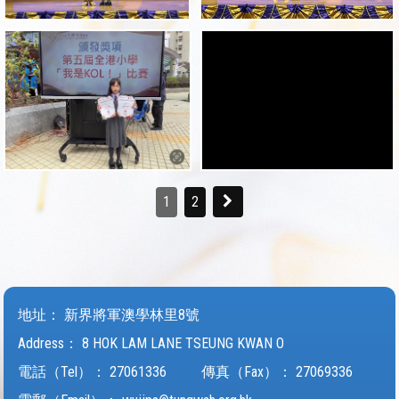
1
2
地址：
新界將軍澳學林里8號
Address：
8 HOK LAM LANE TSEUNG KWAN O
電話（Tel）：
27061336
傳真（Fax）：
27069336