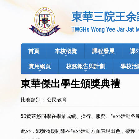
東華三院王余
TWGHs Wong Yee Jar Jat M
首頁
本校概覽
課程發展
課
實用網頁
校務報告與計劃
學校活
東華傑出學生頒獎典禮
比賽類別： 公民教育
5D黃芷悠同學在學業成績、操行、服務、課外活動各
此外，6B黃得朗同學在課外活動方面表現出色，榮獲「