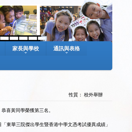
家長與學校
通訊與表格
性質： 校外舉辦
，恭喜黃同學榮獲第三名。
9日「東華三院傑出學生暨香港中學文憑考試優異成績」