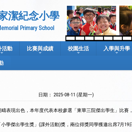
家潔紀念小學
emorial Primary School
外活動
比賽與成績
校園生活
入學與升學
動
日期： 2025-08-11 (星期一)
範疇表現出色，本年度代表本校參選「東華三院傑出學生」比賽
小學傑出學生獎」(課外活動)獎，兩位得獎同學獲邀出席7月1