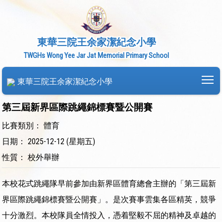
東華三院王余家潔紀念小學
TWGHs Wong Yee Jar Jat Memorial Primary School
To
東華三院王余家潔紀念小學
第三屆新界區際跳繩錦標賽暨公開賽
比賽類別： 體育
日期： 2025-12-12 (星期五)
性質： 校外舉辦
本校花式跳繩隊早前參加由新界區體育總會主辦的「第三屆新
界區際跳繩錦標賽暨公開賽」。是次賽事雲集各區精英，競爭
十分激烈。本校隊員全情投入，憑着堅毅不屈的精神及卓越的