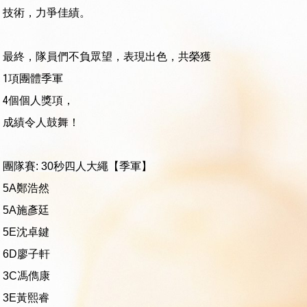
技術，力爭佳績。
最終，隊員們不負眾望，表現出色，共榮獲
1項團體季軍
4個個人獎項，
成績令人鼓舞！
團隊賽: 30秒四人大繩【季軍
】
5A鄭浩然
5A施彥廷
5E沈卓鍵
6D廖子軒
3C馮儁康
3E黃熙睿