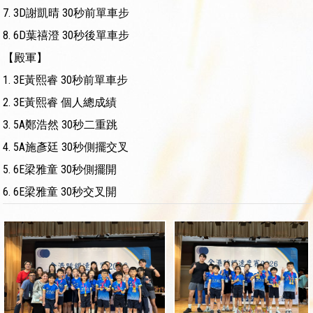
7.
3D謝凱晴
30秒前單車步
8.
6D葉禧澄
30秒後單車步
【殿軍】
1.
3E黃熙睿
30秒前單車步
2.
3E黃熙睿
個人總成績
3.
5A鄭浩然
30秒二重跳
4.
5A施彥廷
30秒側擺交叉
5.
6E梁雅童
30秒側擺開
6.
6E梁雅童
30秒交叉開