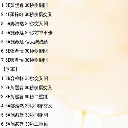
1.
3E黃熙睿
30秒側擺開
2.
4E羅梓軒
30秒側擺交叉
3.
5A鄭浩然
30秒交叉開
4.
5A施彥廷
30秒前單車步
5.
5A施彥廷
個人總成績
6.
6E張希怡
30秒側擺開
7.
6E張希怡
30秒側擺開
【季軍】
1.
3B容梓軒
30秒交叉開
2.
3E黃熙睿
30秒側擺交叉
3.
3E黃熙睿
30秒二重跳
4.
5A鄭浩然
30秒側擺交叉
5.
5A施彥廷
30秒側擺開
6.
5A施彥廷
30秒二重跳