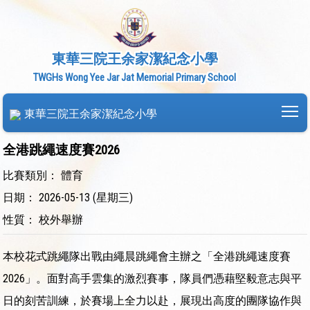
東華三院王余家潔紀念小學
TWGHs Wong Yee Jar Jat Memorial Primary School
To
東華三院王余家潔紀念小學
全港跳繩速度賽2026
比賽類別： 體育
日期： 2026-05-13 (星期三)
性質： 校外舉辦
本校花式跳繩隊出戰由繩晨跳繩會主辦之「全港跳繩速度賽
2026」。面對高手雲集的激烈賽事，隊員們憑藉堅毅意志與平
日的刻苦訓練，於賽場上全力以赴，展現出高度的團隊協作與