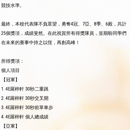
競技水準。
最終，本校代表隊不負眾望，勇奪4冠、7亞、8季、6殿，共計
25個獎項，成績斐然。在此祝賀所有得獎隊員，並期盼同學們
在未來的賽事中持之以恆，再創高峰！
所得獎項：
個人項目
【冠軍】
1.
4E羅梓軒
30秒二重跳
2.
4E羅梓軒
30秒交叉開
3.
4E羅梓軒
30秒前單車步
4.
4E羅梓軒
個人總成績
【亞軍】