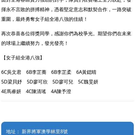
揮永不言敗的拼搏精神，憑着堅定意志和默契合作，一路突破
重圍，最終勇奪女子組全港八強的佳績！
再次恭喜各位得獎同學，感謝你們為校爭光。期望你們在未來
的球場上繼續努力，發光發亮！
【女子組全港八強】
6C吳文君 6B李芷蕎 6B李芷柔 6A黃鍶晴
5D梁貝妤 5D廖可欣 5D廖可兒 5C魏旻妍
4E馬睿妍 4C陳清瑤 4A陳予澄
地址：
新界將軍澳學林里8號