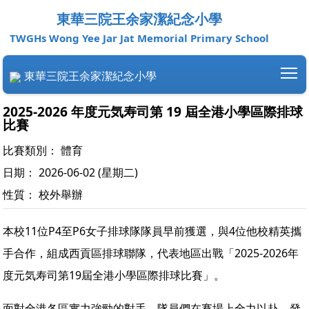
東華三院王余家潔紀念小學
TWGHs Wong Yee Jar Jat Memorial Primary School
To
東華三院王余家潔紀念小學
2025-2026 年度元気寿司第 19 屆全港小學區際排球比
賽
比賽類別： 體育
日期： 2026-06-02 (星期二)
性質： 校外舉辦
本校11位P4至P6女子排球隊隊員早前獲選，與4位他校精英攜
手合作，組成西貢區排球聯隊，代表地區出戰「2025-2026年度
元気寿司第19屆全港小學區際排球比賽」。
面對全港各區實力強勁的對手，隊員們在賽場上全力以赴，發