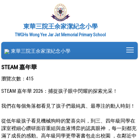
東華三院王余家潔紀念小學
TWGHs Wong Yee Jar Jat Memorial Primary School
To
東華三院王余家潔紀念小學
STEAM 嘉年華
瀏覽次數：415
STEAM 嘉年華 2026：捕捉孩子眼中閃耀的探索光采！
我們在每個角落都看見了孩子們最純真、最專注的動人時刻！
從低年級孩子看見機械狗時的驚喜尖叫，到三、四年級同學在
課室裡細心鑽研面容重組與血液博弈的認真眼神 ，每一刻都充
滿了成長的感動。高年級同學更帶著書包走出校園 ，在鄰近中