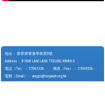
地址：
新界將軍澳學林里8號
Address：
8 HOK LAM LANE TSEUNG KWAN O
電話（Tel）：
27061336
傳真（Fax）：
27069336
電郵（Email）：
wyjjps@tungwah.org.hk
© 2026 版權所有
Powered by
Friendly Portal System
v
10.62