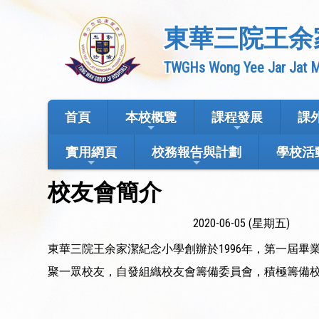
東華三院王余
TWGHs Wong Yee Jar Jat M
首頁
本校概覽
課程發展
課
實用網頁
校務報告與計劃
學校活
校友會簡介
2020-06-05 (星期五)
東華三院王余家潔紀念小學創辦於1996年，第一屆畢
聚一眾校友，自發組織校友會籌備委員會，積極籌備