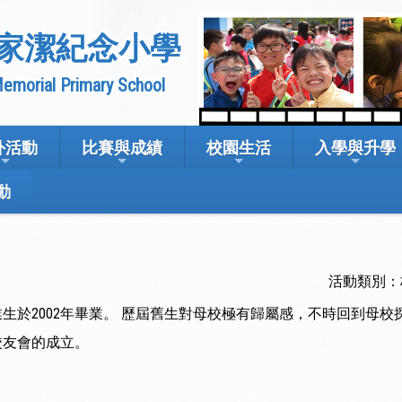
家潔紀念小學
emorial Primary School
外活動
比賽與成績
校園生活
入學與升學
動
活動類別：
業生於2002年畢業。 歷屆舊生對母校極有歸屬感，不時回到母校
校友會的成立。