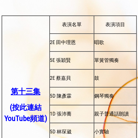
表演名單
表演項目
2E 田中理恩
唱歌
5E 張穎賢
單簧管獨奏
2E 蔡嘉貝
鼓
第十三集
5D 陳彥霖
鋼琴獨奏
(按此
連結
1D 張沛蕎
親子普通話朗讀
YouTube頻道)
5D 林琛崴
小實驗