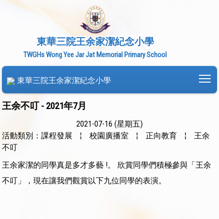
東華三院王余家潔紀念小學
TWGHs Wong Yee Jar Jat Memorial Primary School
To
東華三院王余家潔紀念小學
王余不叮 - 2021年7月
2021-07-16 (星期五)
活動類別：課程發展
¦
校園廣播室
¦
正向教育
¦
王余
不叮
王余家潔的同學真是多才多藝 !。 欣賞同學們積極參與「王余
不叮」，現在讓我們觀賞以下九位同學的表演。