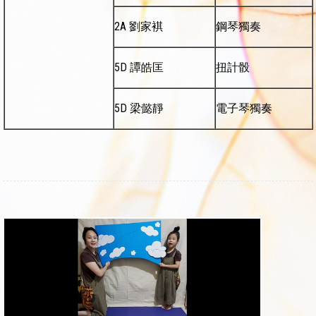
2A 劉家褀
鋼琴獨奏
5D 譚皓匡
扭計骰
5D 梁懿靜
電子琴獨奏