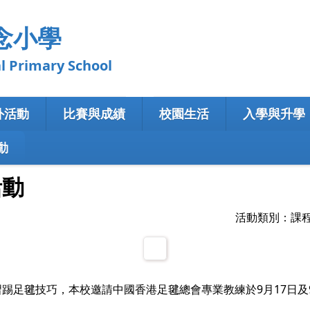
念小學
ry School
外活動
比賽與成績
校園生活
入學與升學
動
活動
活動類別：課
踢足毽技巧，本校邀請中國香港足毽總會專業教練於9月17日及