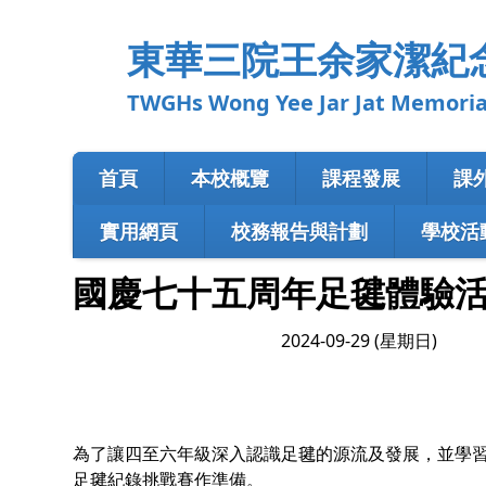
東華三院王余家潔紀
TWGHs Wong Yee Jar Jat Memorial Prima
首頁
本校概覽
課程發展
課
實用網頁
校務報告與計劃
學校活
國慶七十五周年足毽體驗
2024-09-29 (星期日)
為了讓四至六年級深入認識足毽的源流及發展，並學習
足毽紀錄挑戰賽作準備。