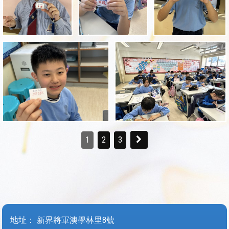
1
2
3
地址：
新界將軍澳學林里8號