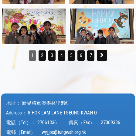
1
2
3
4
5
6
7
地址：
新界將軍澳學林里8號
Address：
8 HOK LAM LANE TSEUNG KWAN O
電話（Tel）：
27061336
傳真（Fax）：
27069336
電郵（Email）：
wyjjps@tungwah.org.hk