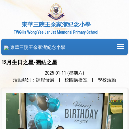
東華三院王余家潔紀念小學
TWGHs Wong Yee Jar Jat Memorial Primary School
To
東華三院王余家潔紀念小學
12月生日之星-團結之星
2025-01-11 (星期六)
活動類別：課程發展
¦
校園廣播室
¦
學校活動