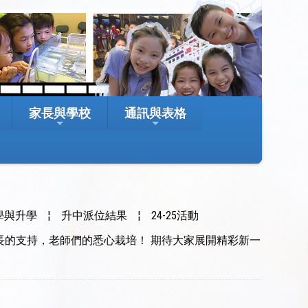
家長與學校
通訊與表格
學與升學
¦
升中派位結果
¦
24-25活動
家長的支持，老師們的悉心栽培！ 期待大家展開精彩新一