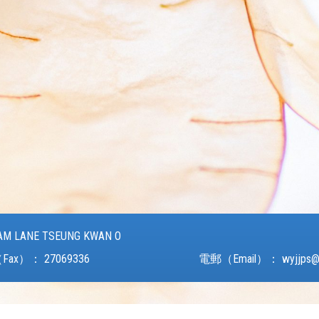
AM LANE TSEUNG KWAN O
Fax）：
27069336
電郵（Email）：
wyjjps@
Powered by
Friendly Portal System
v
10.62