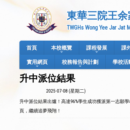
東華三院王余
TWGHs Wong Yee Jar Jat M
首頁
本校概覽
課程發展
課
實用網頁
校務報告與計劃
學校活
升中派位結果
2025-07-08 (星期二)
升中派位結果出爐！高達96%學生成功獲派第一志願學
頁，繼續追夢飛翔！