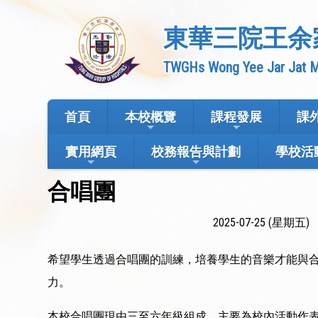
東華三院王余
TWGHs Wong Yee Jar Jat M
首頁
本校概覽
課程發展
課
實用網頁
校務報告與計劃
學校活
合唱團
2025-07-25 (星期五)
希望學生透過合唱團的訓練，培養學生的音樂才能與
力。
本校合唱團現由三至六年級組成，主要為校內活動作