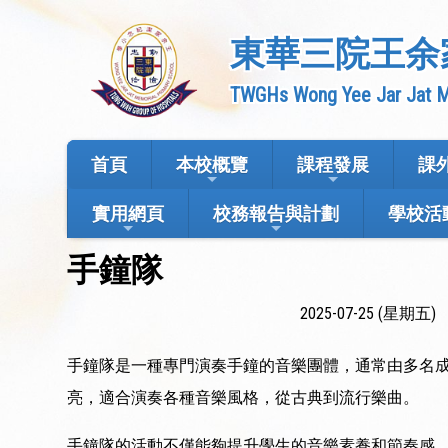
東華三院王余
TWGHs Wong Yee Jar Jat M
首頁
本校概覽
課程發展
課
實用網頁
校務報告與計劃
學校活
手鐘隊
2025-07-25 (星期五)
手鐘隊是一種專門演奏手鐘的音樂團體，通常由多名
亮，適合演奏各種音樂風格，從古典到流行樂曲。
手鐘隊的活動不僅能夠提升學生的音樂素養和節奏感