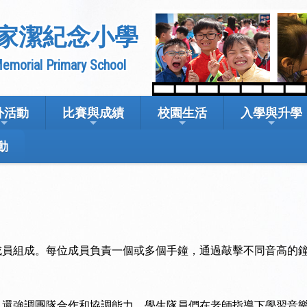
家潔紀念小學
emorial Primary School
外活動
比賽與成績
校園生活
入學與升學
動
成員組成。每位成員負責一個或多個手鐘，通過敲擊不同音高的
，還強調團隊合作和協調能力。學生隊員們在老師指導下學習音