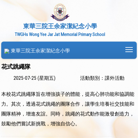
東華三院王余家潔紀念小學
TWGHs Wong Yee Jar Jat Memorial Primary School
To
東華三院王余家潔紀念小學
花式跳繩隊
2025-07-25 (星期五)
活動類別：課外活動
本校花式跳繩隊旨在增強孩子的體能，提高心肺功能和協調能
力。其次，透過花式跳繩的團隊合作，讓學生培養社交技能和
團隊精神，增進友誼。同時，跳繩的花式動作能激發創造力，
鼓勵他們嘗試新挑戰，增強自信心。