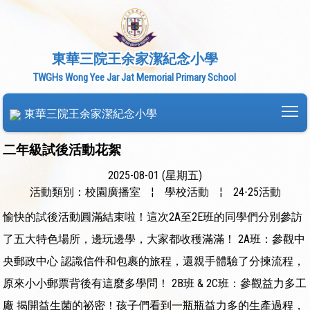
東華三院王余家潔紀念小學
TWGHs Wong Yee Jar Jat Memorial Primary School
To
東華三院王余家潔紀念小學
二年級試後活動花絮
2025-08-01 (星期五)
活動類別：校園廣播室
¦
學校活動
¦
24-25活動
愉快的試後活動圓滿結束啦！這次2A至2E班的同學們分別參訪
了五大特色場所，邊玩邊學，大家都收穫滿滿！ 2A班：參觀中
央郵政中心 認識信件和包裹的旅程，還親手體驗了分揀流程，
原來小小郵票背後有這麼多學問！ 2B班 & 2C班：參觀益力多工
廠 揭開益生菌的祕密！孩子們看到一瓶瓶益力多的生產過程，