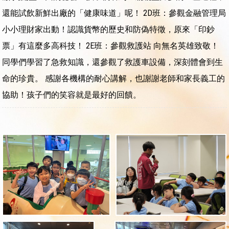
還能試飲新鮮出廠的「健康味道」呢！ 2D班：參觀金融管理局
小小理財家出動！認識貨幣的歷史和防偽特徵，原來「印鈔
票」有這麼多高科技！ 2E班：參觀救護站 向無名英雄致敬！
同學們學習了急救知識，還參觀了救護車設備，深刻體會到生
命的珍貴。 感謝各機構的耐心講解，也謝謝老師和家長義工的
協助！孩子們的笑容就是最好的回饋。