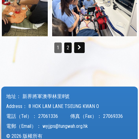
1
2
地址：
新界將軍澳學林里8號
Address：
8 HOK LAM LANE TSEUNG KWAN O
電話（Tel）：
27061336
傳真（Fax）：
27069336
電郵（Email）：
wyjjps@tungwah.org.hk
© 2026 版權所有