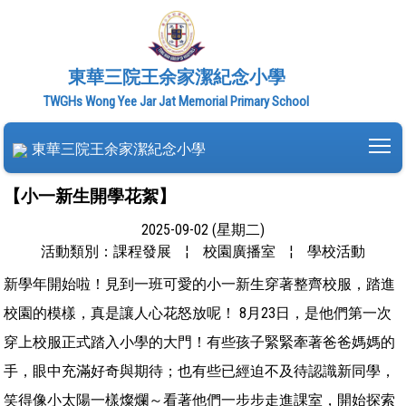
東華三院王余家潔紀念小學
TWGHs Wong Yee Jar Jat Memorial Primary School
To
東華三院王余家潔紀念小學
【小一新生開學花絮】
2025-09-02 (星期二)
活動類別：課程發展
¦
校園廣播室
¦
學校活動
新學年開始啦！見到一班可愛的小一新生穿著整齊校服，踏進
校園的模樣，真是讓人心花怒放呢！ 8月23日，是他們第一次
穿上校服正式踏入小學的大門！有些孩子緊緊牽著爸爸媽媽的
手，眼中充滿好奇與期待；也有些已經迫不及待認識新同學，
笑得像小太陽一樣燦爛～看著他們一步步走進課室，開始探索