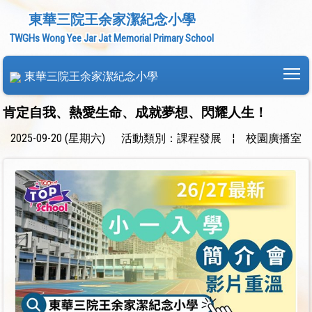
東華三院王余家潔紀念小學
TWGHs Wong Yee Jar Jat Memorial Primary School
To
東華三院王余家潔紀念小學
肯定自我、熱愛生命、成就夢想、閃耀人生！
2025-09-20 (星期六)
活動類別：課程發展
¦
校園廣播室