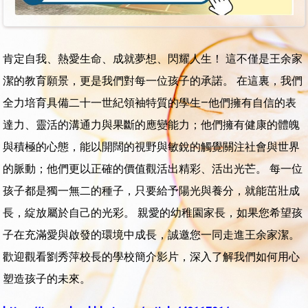
肯定自我、熱愛生命、成就夢想、閃耀人生！ 這不僅是王余家
潔的教育願景，更是我們對每一位孩子的承諾。 在這裏，我們
全力培育具備二十一世紀領袖特質的學生—他們擁有自信的表
達力、靈活的溝通力與果斷的應變能力；他們擁有健康的體魄
與積極的心態，能以開闊的視野與敏銳的觸覺關注社會與世界
的脈動；他們更以正確的價值觀活出精彩、活出光芒。 每一位
孩子都是獨一無二的種子，只要給予陽光與養分，就能茁壯成
長，綻放屬於自己的光彩。 親愛的幼稚園家長，如果您希望孩
子在充滿愛與啟發的環境中成長，誠邀您一同走進王余家潔。
歡迎觀看劉秀萍校長的學校簡介影片，深入了解我們如何用心
塑造孩子的未來。