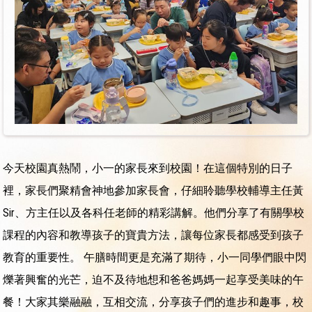
今天校園真熱鬧，小一的家長來到校園！在這個特別的日子
裡，家長們聚精會神地參加家長會，仔細聆聽學校輔導主任黃
Sir、方主任以及各科任老師的精彩講解。他們分享了有關學校
課程的內容和教導孩子的寶貴方法，讓每位家長都感受到孩子
教育的重要性。 午膳時間更是充滿了期待，小一同學們眼中閃
爍著興奮的光芒，迫不及待地想和爸爸媽媽一起享受美味的午
餐！大家其樂融融，互相交流，分享孩子們的進步和趣事，校