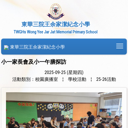
東華三院王余家潔紀念小學
TWGHs Wong Yee Jar Jat Memorial Primary School
To
東華三院王余家潔紀念小學
小一家長會及小一午膳探訪
2025-09-25 (星期四)
活動類別：校園廣播室
¦
學校活動
¦
25-26活動