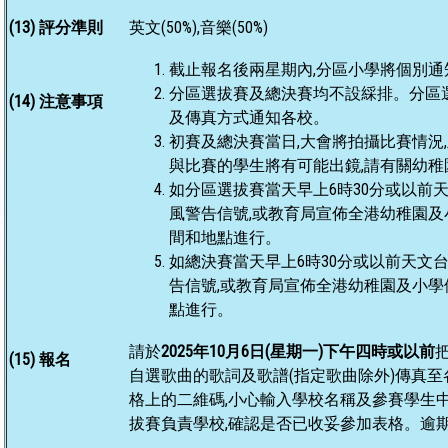
(13) 評分準則
英文(50%),音樂(50%)
截止報名後兩星期內,分區小學將個別
分區選拔賽及總決賽均不設綵排。分區選拔
(14) 注意事項
及傳真方式通知各校。
初賽及總決賽當日,大會將拍攝比賽情況
與比賽的學生將有可能出鏡,請有關幼稚
如分區選拔賽當天早上6時30分或以前
風警告信號,或教育局宣佈全港幼稚園及小學
間和地點進行。
如總決賽當天早上6時30分或以前天文
告信號,或教育局宣佈全港幼稚園及小學停課
點進行。
請於
2025年10月6日(星期一)下午四時或以前
(15) 報名
自選歌曲的歌詞及歌譜(指定歌曲除外)傳真
格上的二維碼,小心輸入學校名稱及參賽學生
拔賽負責學校,確認是否已收妥參加表格。逾