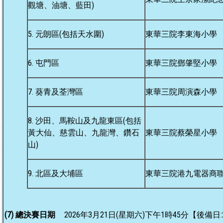
觀塘、油塘、藍田)
5. 元朗區(包括天水圍)
東華三院李東海小學
6. 屯門區
東華三院鄧肇堅小學
7. 葵青及荃灣區
東華三院周演森小學
8. 沙田、馬鞍山及九龍東區(包括
黃大仙、慈雲山、九龍灣、鑽石
東華三院蔡榮星小學
山)
9. 北區及大埔區
東華三院港九電器商
(7) 總決賽日期
2026年3月21日(星期六)下午1時45分【後備日: