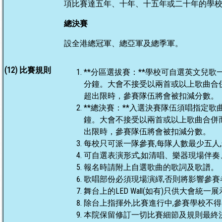
項比賽達五年、十年、十五年或二十年的學
總決賽
設全港總冠軍、總亞軍及總季軍。
(12) 比賽規則
**分區選拔賽：**學校可自選英文兒
分鐘。大會不接受以兩首或以上歌曲合併而
超出限時，參賽隊伍將會被扣減分數。
**總決賽：**入選決賽隊伍須唱指定歌
鐘。大會不接受以兩首或以上歌曲合併而成
出限時，參賽隊伍將會被扣減分數。
每校只可派一隊參賽,每隊人數最少五人
可自選表演形式,如清唱、樂器現場伴
報名時請附上自選歌曲的歌詞及歌譜。
歌唱部份必須現場演繹,否則將影響參
舞台上的LED Wall(如有)只供大會
除台上指揮外,比賽進行中,參賽學校不
本院保留修訂一切比賽細節及規則最終