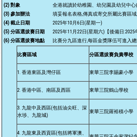
(2) 對象
全港就讀於幼稚園、幼兒園及幼兒中心
(3) 參加辦法
填妥報名表格,傳真或寄交所屬比賽區域
(4) 截止日期
2025年10月6日(星期一)
(5) 分區選拔賽日期
2025年11月22日(星期六)【後備日:202
(6) 分區選拔賽地點
比賽分九區進行,每區金獎隊伍可進入
比賽區域
分區選拔賽負責學校
1. 香港東區及灣仔區
東華三院李賜豪小學
2. 香港中區、南區及西區
東華三院鶴山學校
3. 九龍中及西區(包括油尖旺、深
東華三院羅裕積小學
水埗、九龍城)
4. 九龍東及西貢區(包括將軍澳、
東華三院王余家潔紀