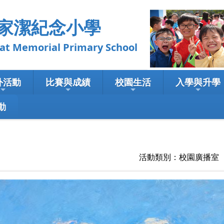
家潔紀念小學
emorial Primary School
外活動
比賽與成績
校園生活
入學與升學
動
活動類別：校園廣播