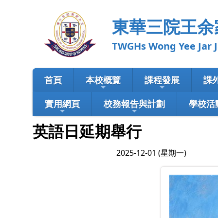
東華三院王余
TWGHs Wong Yee Jar Jat M
首頁
本校概覽
課程發展
課
實用網頁
校務報告與計劃
學校活
英語日延期舉行
2025-12-01 (星期一)