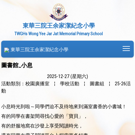
東華三院王余家潔紀念小學
TWGHs Wong Yee Jar Jat Memorial Primary School
To
東華三院王余家潔紀念小學
圖書館_小息
2025-12-27 (星期六)
活動類別：校園廣播室
¦
學校活動
¦
圖書組
¦
25-26活
動
小息時光到啦～同學們迫不及待地來到滿室書香的小書城！
有的同學在書架間尋找心愛的「寶貝」，
有的舒服地窩在沙發上享受閱讀時光，