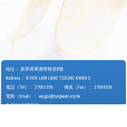
地址：
新界將軍澳學林里8號
Address：
8 HOK LAM LANE TSEUNG KWAN O
電話（Tel）：
27061336
傳真（Fax）：
27069336
電郵（Email）：
wyjjps@tungwah.org.hk
© 2026 版權所有
Powered by
Friendly Portal System
v
10.62