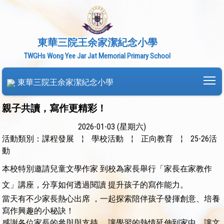
東華三院王余家潔紀念小學
TWGHs Wong Yee Jar Jat Memorial Primary School
To
東華三院王余家潔紀念小學
親子共讀，寫作更精彩！
2026-01-03 (星期六)
活動類別：課程發展
¦
學校活動
¦
正向教育
¦
25-26活
動
本校特別邀請兒童文學作家 到校為家長舉行「家長在家教作
文」講座，分享如何透過閱讀 提升孩子的寫作能力。
當天有不少家長熱心出席 ，一起探索陪伴孩子發揮創意、培養
寫作興趣的小秘訣！
感謝各位家長的參與與支持 ，讓學習的熱情延伸到家中，讓文