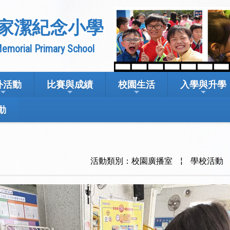
家潔紀念小學
emorial Primary School
外活動
比賽與成績
校園生活
入學與升學
動
活動類別：校園廣播室
¦
學校活動