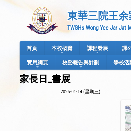
東華三院王余
TWGHs Wong Yee Jar Jat M
首頁
本校概覽
課程發展
課
實用網頁
校務報告與計劃
學校活
家長日_書展
2026-01-14 (星期三)