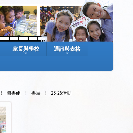
家長與學校
通訊與表格
¦
圖書組
¦
書展
¦
25-26活動