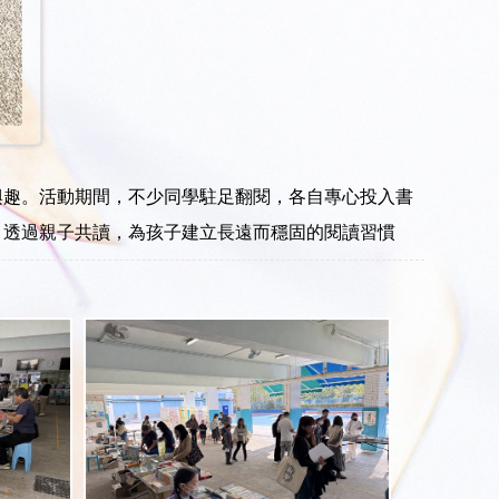
。 ​ 活動期間，不少同學駐足翻閱，各自專心投入書
得，透過親子共讀，為孩子建立長遠而穩固的閱讀習慣