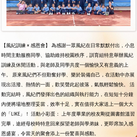
【風紀訓練 × 感恩會】 為感謝一眾風紀在日常默默付出，小息
時間主動服務同學、協助維持校園秩序，訓育組特意舉辦風紀
訓練及休閒活動，與老師及同學共度一個愉快又有意義的上
午。 原來風紀們不但勤奮好學、樂於裝備自己，在活動中亦展
現出活潑、熱情的一面，歡笑聲此起彼落，氣氛輕鬆愉快。 活
動完結時，風紀們發揮出色的組織與執行能力，在短短十分鐘
內便將場地整理妥當，效率十足，實在值得大家送上一個大大
的「LIKE」！ 活動小彩蛋： 上年度畢業的校友剛從圖書館溫習
完畢，途經母校時特意回來探望老師與學弟妹，更即席加入感
恩盛宴，令當天的聚會添上一份驚喜與感動。