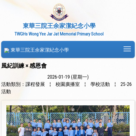
東華三院王余家潔紀念小學
TWGHs Wong Yee Jar Jat Memorial Primary School
To
東華三院王余家潔紀念小學
風紀訓練 × 感恩會
2026-01-19 (星期一)
活動類別：課程發展
¦
校園廣播室
¦
學校活動
¦
25-26
活動