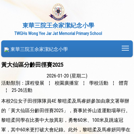
東華三院王余家潔紀念小學
TWGHs Wong Yee Jar Jat Memorial Primary School
To
東華三院王余家潔紀念小學
黃大仙區分齡田徑賽2025
2026-01-20 (星期二)
活動類別：課程發展
¦
校園廣播室
¦
學校活動
¦
體育
¦
25-26活動
本校2位女子田徑隊隊員4E 黎暟柔及馬睿妍參加由康文署舉辦
的「黃大仙區分齡田徑賽2025」，賽事於斧山道運動場舉行。
黎暟柔同學在比賽中大放異彩，勇奪60米、100米及跳遠冠
軍，其中60米更打破大會紀錄。此外，黎暟柔及馬睿妍同學在