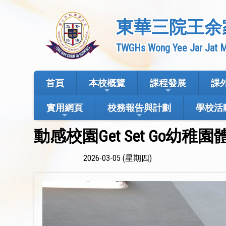
東華三院王余
TWGHs Wong Yee Jar Jat M
首頁
本校概覽
課程發展
課
實用網頁
校務報告與計劃
學校活
動感校園Get Set Go
2026-03-05 (星期四)