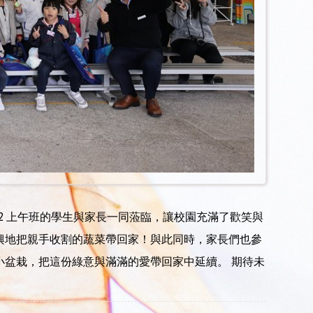
 K2 上午班的學生與家長一同蒞臨，讓校園充滿了歡笑與
興地把親手收割的蔬菜帶回家！與此同時，家長們也參
小盆栽，把這份綠意與滿滿的愛帶回家中延續。 期待未