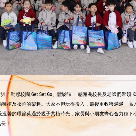
動感校園 Get Set Go」體驗課！ 感謝馮校長及老師們帶領
驗種植及收割的樂趣。大家不但玩得投入，最後更收穫滿滿，高
最溫馨的環節莫過於親子共植時光，家長與小朋友齊心合力種下
成長！