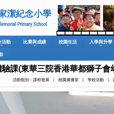
家潔紀念小學
emorial Primary School
外活動
比賽與成績
校園生活
入學與升學
動
幼稚園體驗課(東華三院香港華都獅子會
活動類別：課程發展
¦
校園廣播室
¦
學校活動
¦