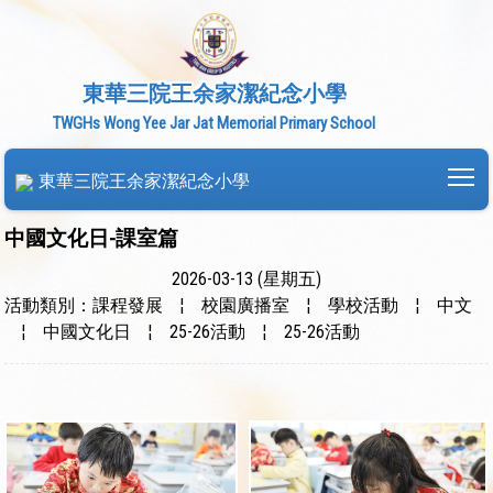
東華三院王余家潔紀念小學
TWGHs Wong Yee Jar Jat Memorial Primary School
To
東華三院王余家潔紀念小學
中國文化日-課室篇
2026-03-13 (星期五)
活動類別：課程發展
¦
校園廣播室
¦
學校活動
¦
中文
¦
中國文化日
¦
25-26活動
¦
25-26活動