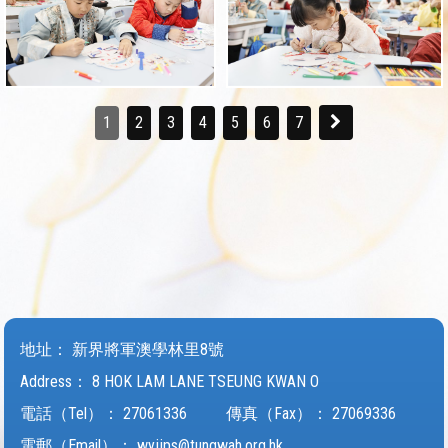
1
2
3
4
5
6
7
地址：
新界將軍澳學林里8號
Address：
8 HOK LAM LANE TSEUNG KWAN O
電話（Tel）：
27061336
傳真（Fax）：
27069336
電郵（Email）：
wyjjps@tungwah.org.hk