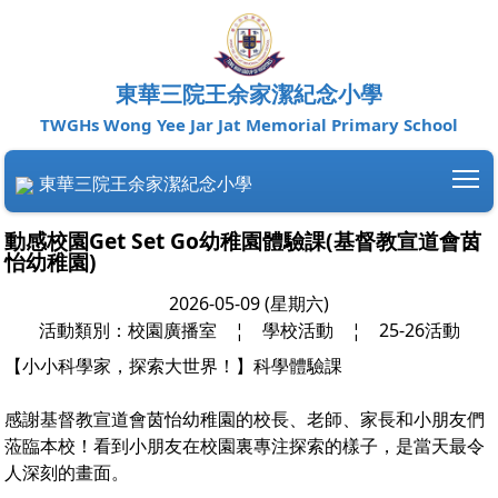
東華三院王余家潔紀念小學
TWGHs Wong Yee Jar Jat Memorial Primary School
To
東華三院王余家潔紀念小學
動感校園Get Set Go幼稚園體驗課(基督教宣道會茵怡
幼稚園)
2026-05-09 (星期六)
活動類別：校園廣播室
¦
學校活動
¦
25-26活動
【小小科學家，探索大世界！】科學體驗課
感謝基督教宣道會茵怡幼稚園的校長、老師、家長和小朋友們
蒞臨本校！看到小朋友在校園裏專注探索的樣子，是當天最令
人深刻的畫面。