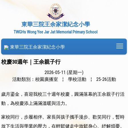
東華三院王余家潔紀念小學
TWGHs Wong Yee Jar Jat Memorial Primary School
To
東華三院王余家潔紀念小學
校慶30週年｜王余親子行
2026-05-11 (星期一)
活動類別：校園廣播室
¦
學校活動
¦
25-26活動
歲月鎏金，喜迎我校三十週年校慶，圓滿落幕的王余親子行活
動，為校慶添上滿滿溫暖與活力。
家校同行，步履相伴。家長與孩子攜手漫步、歡笑同行，暫時
放下生活與學業的壓力，在輕鬆健走中放鬆身心、紓解煩憂。