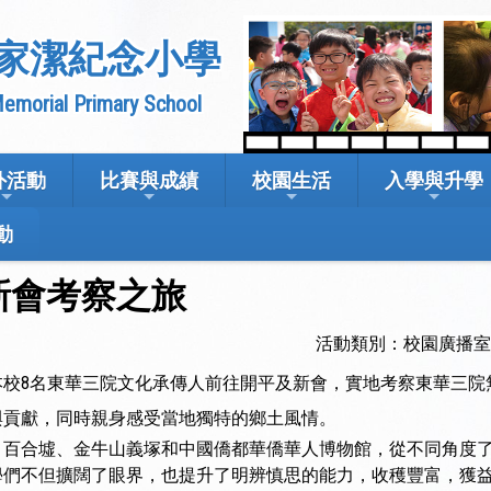
家潔紀念小學
emorial Primary School
外活動
比賽與成績
校園生活
入學與升學
動
新會考察之旅
活動類別：校園廣播
本校8名東華三院文化承傳人前往開平及新會，實地考察東華三院
與貢獻，同時親身感受當地獨特的鄉土風情。
、百合墟、金牛山義塚和中國僑都華僑華人博物館，從不同角度
學們不但擴闊了眼界，也提升了明辨慎思的能力，收穫豐富，獲