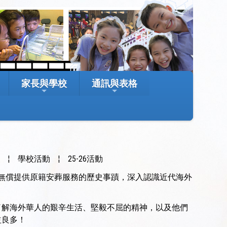
家長與學校
通訊與表格
室
¦
學校活動
¦
25-26活動
無償提供原籍安葬服務的歷史事蹟，深入認識近代海外
了解海外華人的艱辛生活、堅毅不屈的精神，以及他們
益良多！