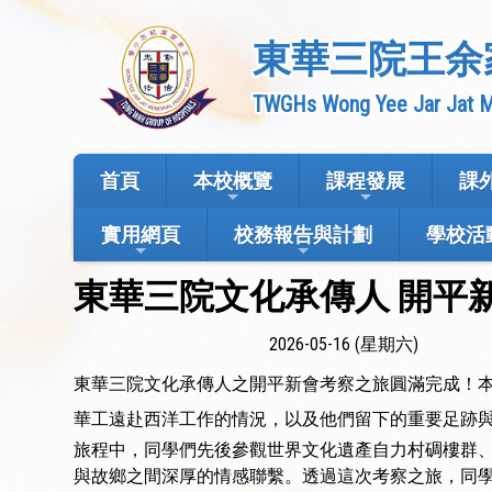
東華三院王余
TWGHs Wong Yee Jar Jat M
首頁
本校概覽
課程發展
課
實用網頁
校務報告與計劃
學校活
東華三院文化承傳人 開平
2026-05-16 (星期六)
東華三院文化承傳人之開平新會考察之旅圓滿完成！
華工遠赴西洋工作的情況，以及他們留下的重要足跡
旅程中，同學們先後參觀世界文化遺產自力村碉樓群
與故鄉之間深厚的情感聯繫。透過這次考察之旅，同