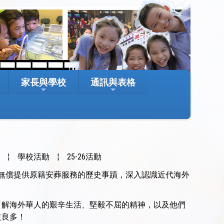
家長與學校
通訊與表格
室
¦
學校活動
¦
25-26活動
無償提供原籍安葬服務的歷史事蹟，深入認識近代海外
了解海外華人的艱辛生活、堅毅不屈的精神，以及他們
益良多！