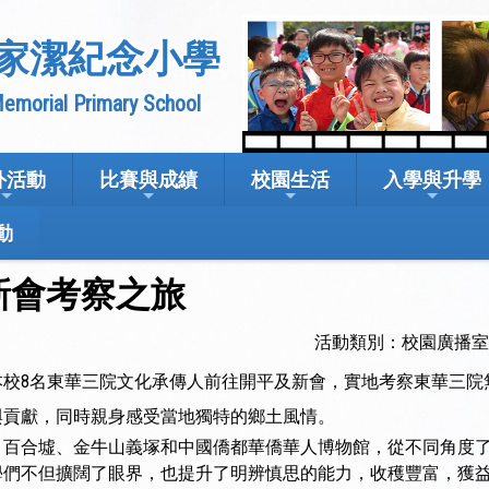
家潔紀念小學
emorial Primary School
外活動
比賽與成績
校園生活
入學與升學
動
新會考察之旅
活動類別：校園廣播
本校8名東華三院文化承傳人前往開平及新會，實地考察東華三院
與貢獻，同時親身感受當地獨特的鄉土風情。
、百合墟、金牛山義塚和中國僑都華僑華人博物館，從不同角度
學們不但擴闊了眼界，也提升了明辨慎思的能力，收穫豐富，獲