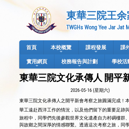
東華三院王余
TWGHs Wong Yee Jar Jat M
首頁
本校概覽
課程發展
課
實用網頁
校務報告與計劃
學校活
東華三院文化承傳人 開平
2026-05-16 (星期六)
東華三院文化承傳人之開平新會考察之旅圓滿完成！
華工遠赴西洋工作的情況，以及他們留下的重要足跡
旅程中，同學們先後參觀世界文化遺產自力村碉樓群
與故鄉之間深厚的情感聯繫。透過這次考察之旅，同