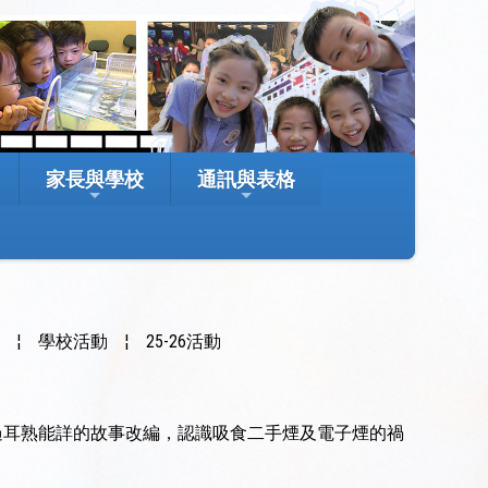
家長與學校
通訊與表格
室
¦
學校活動
¦
25-26活動
過耳熟能詳的故事改編，認識吸食二手煙及電子煙的禍