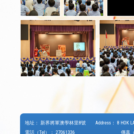
地址：
新界將軍澳學林里8號
Address：
8 HOK L
電話（Tel）：
27061336
傳真（