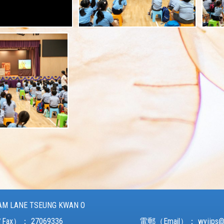
AM LANE TSEUNG KWAN O
Fax）：
27069336
電郵（Email）：
wyjjps@