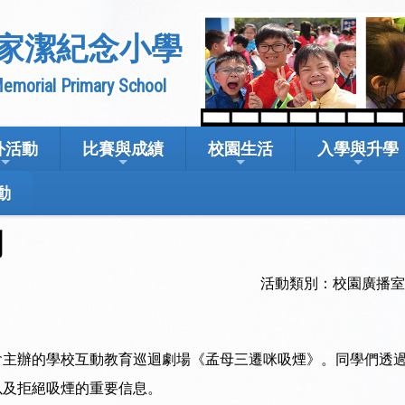
家潔紀念小學
emorial Primary School
外活動
比賽與成績
校園生活
入學與升學
動
劇
活動類別：校園廣播
會主辦的學校互動教育巡迴劇場《孟母三遷咪吸煙》。同學們透
以及拒絕吸煙的重要信息。