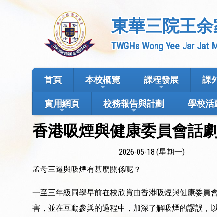
東華三院王余
TWGHs Wong Yee Jar Jat M
首頁
本校概覽
課程發展
課
實用網頁
校務報告與計劃
學校活
香港吸煙與健康委員會話
2026-05-18 (星期一)
孟母三遷與吸煙有甚麼關係呢？
一至三年級同學早前在校欣賞由香港吸煙與健康委員
害，並在互動參與的過程中，加深了解吸煙的謬誤，