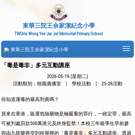
東華三院王余家潔紀念小學
TWGHs Wong Yee Jar Jat Memorial Primary School
To
東華三院王余家潔紀念小學
「毒是毒非」多元互動講座
2026-05-19 (星期二)
活動類別：校園廣播室
¦
學校活動
¦
25-26活動
你知道運毒的最高刑責嗎？
原來在香港，販運危險藥物是極嚴重的罪行，一經定罪，最高
可被判處罰款500萬港元及終身監禁！本校三年級學生早前參
與由九龍樂善堂到校舉辦的「毒是毒非」多元互動講座。透過