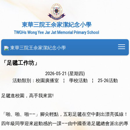
東華三院王余家潔紀念小學
TWGHs Wong Yee Jar Jat Memorial Primary School
To
東華三院王余家潔紀念小學
「足毽工作坊」
2026-05-21 (星期四)
活動類別：校園廣播室
¦
學校活動
¦
25-26活動
足毽進校園，高手我來當!
「啪、啪、啪——」腳尖輕點，五彩足毽在空中劃出漂亮弧線！
四年級同學迎來超動感的一課——由中國香港足毽總會派出的專