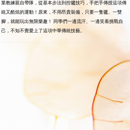
業教練親自帶隊，從基本步法到控毽技巧，手把手傳授這項傳
統又酷炫的運動！原來，不用昂貴裝備，只要一隻毽、一雙
腳，就能玩出無限樂趣！ 同學們一邊流汗、一邊笑着挑戰自
己，不知不覺愛上了這項中華傳統技藝。