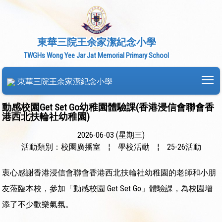
東華三院王余家潔紀念小學
TWGHs Wong Yee Jar Jat Memorial Primary School
To
東華三院王余家潔紀念小學
動感校園Get Set Go幼稚園體驗課(香港浸信會聯會香
港西北扶輪社幼稚園)
2026-06-03 (星期三)
活動類別：校園廣播室
¦
學校活動
¦
25-26活動
衷心感謝香港浸信會聯會香港西北扶輪社幼稚園的老師和小朋
友蒞臨本校，參加「動感校園 Get Set Go」體驗課，為校園增
添了不少歡樂氣氛。