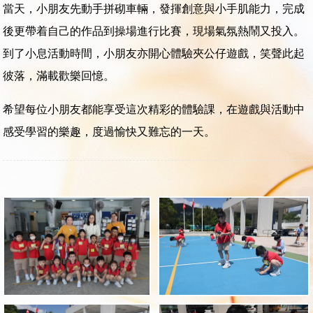
當天，小朋友先動手拼砌車輛，發揮創意與小手肌能力，完成
後更帶着自己的作品到操場進行比賽，現場氣氛熱鬧又投入。
到了小息活動時間，小朋友亦開心體驗夾公仔遊戲，笑聲此起
彼落，滿載歡樂回憶。
希望每位小朋友都能享受這次精彩的體驗課，在遊戲與活動中
感受學習的樂趣，度過愉快又難忘的一天。