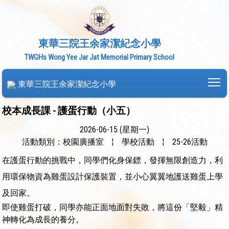
東華三院王余家潔紀念小學
TWGHs Wong Yee Jar Jat Memorial Primary School
To
東華三院王余家潔紀念小學
校本成長課 - 護蛋行動（小五）
2026-06-15 (星期一)
活動類別：校園廣播室
¦
學校活動
¦
25-26活動
在護蛋行動的挑戰中，同學們化身保鏢，發揮無限創造力，利
用環保物資為雞蛋設計保護裝置，並小心翼翼地護送雞蛋上學
及回家。
即使雞蛋打破，同學亦能正面地面對失敗，將這份「堅毅」精
神轉化為成長的養分。