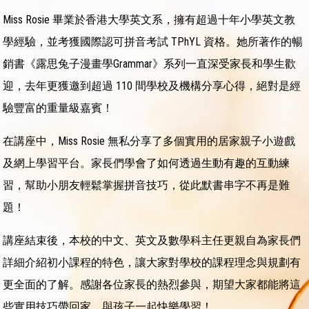
Miss Rosie 畢業於香港大學英文系，擁有超過十年小學英文教
學經驗，並考獲國際認可拼音考試 TPhYL 資格。她所著作的暢
銷書《露思兔子漫畫學Grammar》系列一直深受家長和學生歡
迎，去年更獲邀到超過 110 間學校及機構分享心得，絕對是經
驗豐富的重量級嘉賓！
在講座中，Miss Rosie 無私分享了多個實用的居家親子小遊戲
及網上學習平台。家長們學會了如何透過生動有趣的互動練
習，幫助小朋友輕鬆掌握拼音技巧，從此默書串字不再是難
題！
講座結束後，本校的中文、英文及數學科主任更親自為家長們
詳細介紹初小課程的特色，讓大家對學校的課程理念與規劃有
更全面的了解。感謝各位家長的熱烈參與，期望大家都能將這
些實用技巧帶回家，與孩子一起快樂學習！