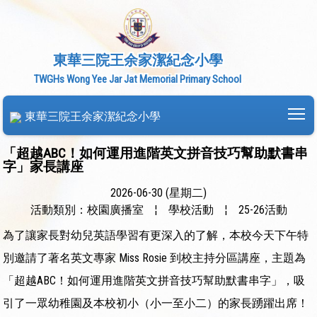
東華三院王余家潔紀念小學
TWGHs Wong Yee Jar Jat Memorial Primary School
To
東華三院王余家潔紀念小學
「超越ABC！如何運用進階英文拼音技巧幫助默書串
字」家長講座
2026-06-30 (星期二)
活動類別：校園廣播室
¦
學校活動
¦
25-26活動
為了讓家長對幼兒英語學習有更深入的了解，本校今天下午特
別邀請了著名英文專家 Miss Rosie 到校主持分區講座，主題為
「超越ABC！如何運用進階英文拼音技巧幫助默書串字」，吸
引了一眾幼稚園及本校初小（小一至小二）的家長踴躍出席！