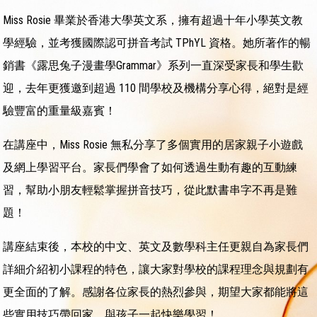
Miss Rosie 畢業於香港大學英文系，擁有超過十年小學英文教
學經驗，並考獲國際認可拼音考試 TPhYL 資格。她所著作的暢
銷書《露思兔子漫畫學Grammar》系列一直深受家長和學生歡
迎，去年更獲邀到超過 110 間學校及機構分享心得，絕對是經
驗豐富的重量級嘉賓！
在講座中，Miss Rosie 無私分享了多個實用的居家親子小遊戲
及網上學習平台。家長們學會了如何透過生動有趣的互動練
習，幫助小朋友輕鬆掌握拼音技巧，從此默書串字不再是難
題！
講座結束後，本校的中文、英文及數學科主任更親自為家長們
詳細介紹初小課程的特色，讓大家對學校的課程理念與規劃有
更全面的了解。感謝各位家長的熱烈參與，期望大家都能將這
些實用技巧帶回家，與孩子一起快樂學習！