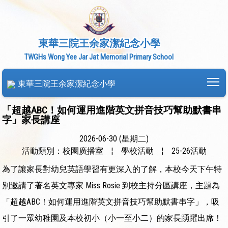
東華三院王余家潔紀念小學
TWGHs Wong Yee Jar Jat Memorial Primary School
To
東華三院王余家潔紀念小學
「超越ABC！如何運用進階英文拼音技巧幫助默書串
字」家長講座
2026-06-30 (星期二)
活動類別：校園廣播室
¦
學校活動
¦
25-26活動
為了讓家長對幼兒英語學習有更深入的了解，本校今天下午特
別邀請了著名英文專家 Miss Rosie 到校主持分區講座，主題為
「超越ABC！如何運用進階英文拼音技巧幫助默書串字」，吸
引了一眾幼稚園及本校初小（小一至小二）的家長踴躍出席！