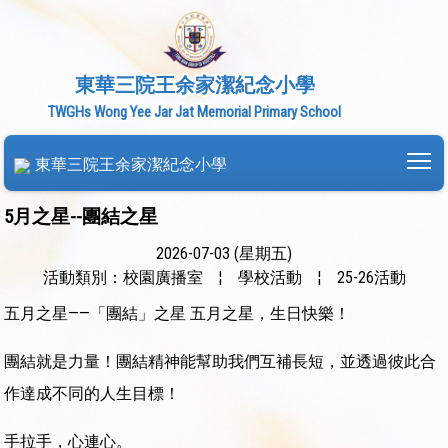
東華三院王余家潔紀念小學
TWGHs Wong Yee Jar Jat Memorial Primary School
To
東華三院王余家潔紀念小學
5月之星--團結之星
2026-07-03 (星期五)
活動類別：校園廣播室
¦
學校活動
¦
25-26活動
五月之星——「團結」之星 五月之星，生日快樂！
團結就是力量！團結精神能幫助我們互補長短，並透過彼此合
作達成不同的人生目標！
手拉手，心連心。