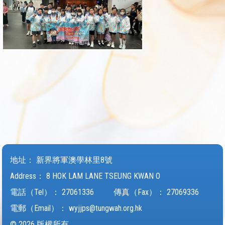
地址：
新界將軍澳學林里8號
Address：
8 HOK LAM LANE TSEUNG KWAN O
電話（Tel）：
27061336
傳真（Fax）：
27069336
電郵（Email）：
wyjjps@tungwah.org.hk
© 2026 版權所有