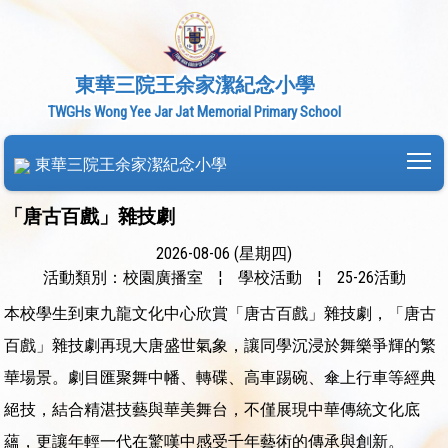
東華三院王余家潔紀念小學
TWGHs Wong Yee Jar Jat Memorial Primary School
To
東華三院王余家潔紀念小學
「唐古百戲」雜技劇
2026-08-06 (星期四)
活動類別：校園廣播室
¦
學校活動
¦
25-26活動
本校學生到東九龍文化中心欣賞「唐古百戲」雜技劇，「唐古
百戲」雜技劇再現大唐盛世氣象，讓同學沉浸於舞樂爭輝的繁
華場景。劇目匯聚舞中幡、轉碟、高車踢碗、傘上行車等經典
絕技，結合精湛技藝與華美舞台，不僅展現中華傳統文化底
蘊，更讓年輕一代在驚嘆中感受千年藝術的傳承與創新。