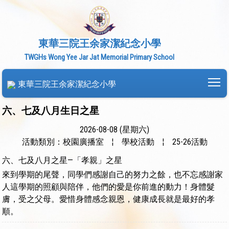
東華三院王余家潔紀念小學
TWGHs Wong Yee Jar Jat Memorial Primary School
To
東華三院王余家潔紀念小學
六、七及八月生日之星
2026-08-08 (星期六)
活動類別：校園廣播室
¦
學校活動
¦
25-26活動
六、七及八月之星—「孝親」之星
來到學期的尾聲，同學們感謝自己的努力之餘，也不忘感謝家
人這學期的照顧與陪伴，他們的愛是你前進的動力！身體髮
膚，受之父母。愛惜身體感念親恩，健康成長就是最好的孝
順。