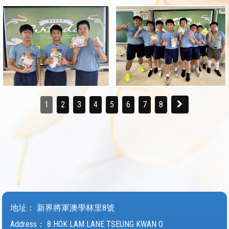
1
2
3
4
5
6
7
8
地址：
新界將軍澳學林里8號
Address：
8 HOK LAM LANE TSEUNG KWAN O