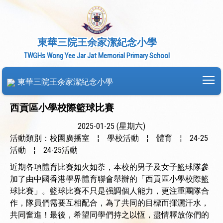
東華三院王余家潔紀念小學
TWGHs Wong Yee Jar Jat Memorial Primary School
To
東華三院王余家潔紀念小學
西貢區小學校際籃球比賽
2025-01-25 (星期六)
活動類別：校園廣播室
¦
學校活動
¦
體育
¦
24-25
活動
¦
24-25活動
近期各項體育比賽如火如荼，本校的男子及女子籃球隊參
加了由中國香港學界體育聯會舉辦的「西貢區小學校際籃
球比賽」。籃球比賽不只是强調個人能力，更注重團隊合
作，隊員們需要互相配合，為了共同的目標而揮灑汗水，
共同奮進！最後，希望同學們持之以恆，盡情釋放你們的