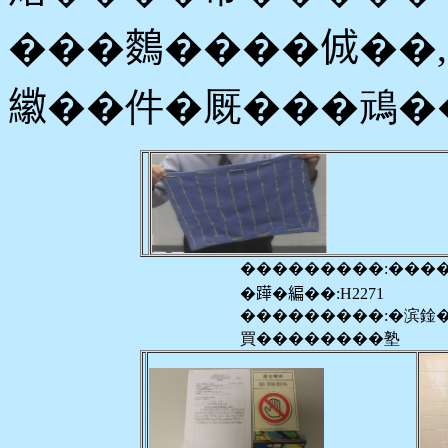
���𪄳����𠉛�
𦆮��件�厩���䲮�
���������:���
�𨅯�編��:H2271
���������:�滨鍂
買��������塾