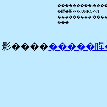
���������:���
�𨅯�編��:UNKOWN
���������:����
���
影����
�����睲