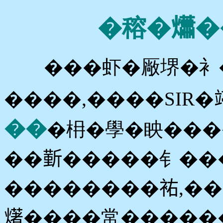
�穃�𤑳�
���虾�厰堺�衤�
����,����SIR�
��
�枏�學�眏����
��𣂼�����钅��
��������𧙗,�
𤏸����常�����