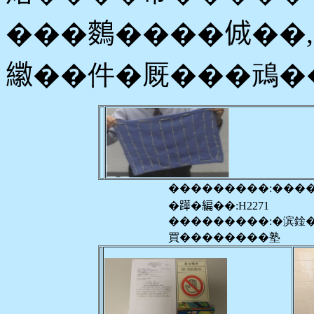
���𪄳����𠉛�
𦆮��件�厩���䲮�
���������:���
�𨅯�編��:H2271
���������:�滨鍂
買��������塾