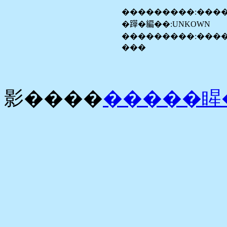
���������:���
�𨅯�編��:UNKOWN
���������:����
���
影����
�����睲