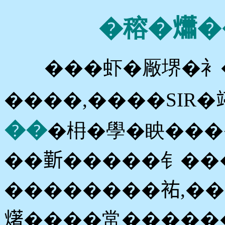
�穃�𤑳�
���虾�厰堺�衤�
����,����SIR�
��
�枏�學�眏����
��𣂼�����钅��
��������𧙗,�
𤏸����常�����