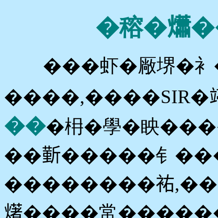
�穃�𤑳�
���虾�厰堺�衤�
����,����SIR�
��
�枏�學�眏����
��𣂼�����钅��
��������𧙗,�
𤏸����常�����