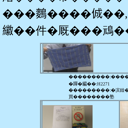
���𪄳����𠉛�
𦆮��件�厩���䲮�
���������:���
�𨅯�編��:H2271
���������:�滨鍂
買��������塾