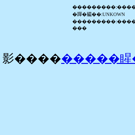
���������:���
�𨅯�編��:UNKOWN
���������:����
���
影����
�����睲